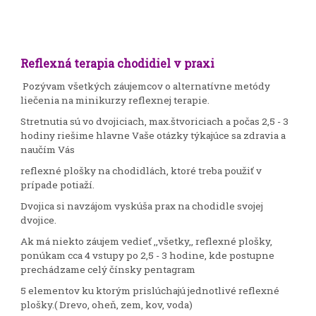
Reflexná terapia chodidiel v praxi
Pozývam všetkých záujemcov o alternatívne metódy
liečenia na minikurzy reflexnej terapie.
Stretnutia sú vo dvojiciach, max.štvoriciach a počas 2,5 - 3
hodiny riešime hlavne Vaše otázky týkajúce sa zdravia a
naučím Vás
reflexné plošky na chodidlách, ktoré treba použiť v
prípade potiaží.
Dvojica si navzájom vyskúša prax na chodidle svojej
dvojice.
Ak má niekto záujem vedieť ,,všetky,, reflexné plošky,
ponúkam cca 4 vstupy po 2,5 - 3 hodine, kde postupne
prechádzame celý čínsky pentagram
5 elementov ku ktorým prislúchajú jednotlivé reflexné
plošky.( Drevo, oheň, zem, kov, voda)