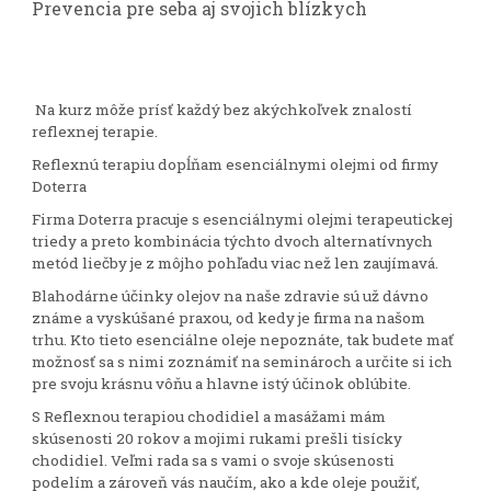
Prevencia pre seba aj svojich blízkych
Na kurz môže prísť každý bez akýchkoľvek znalostí
reflexnej terapie.
Reflexnú terapiu dopĺňam esenciálnymi olejmi od firmy
Doterra
Firma Doterra pracuje s esenciálnymi olejmi terapeutickej
triedy a preto kombinácia týchto dvoch alternatívnych
metód liečby je z môjho pohľadu viac než len zaujímavá.
Blahodárne účinky olejov na naše zdravie sú už dávno
známe a vyskúšané praxou, od kedy je firma na našom
trhu. Kto tieto esenciálne oleje nepoznáte, tak budete mať
možnosť sa s nimi zoznámiť na seminároch a určite si ich
pre svoju krásnu vôňu a hlavne istý účinok oblúbite.
S Reflexnou terapiou chodidiel a masážami mám
skúsenosti 20 rokov a mojimi rukami prešli tisícky
chodidiel. Veľmi rada sa s vami o svoje skúsenosti
podelím a zároveň vás naučím, ako a kde oleje použiť,