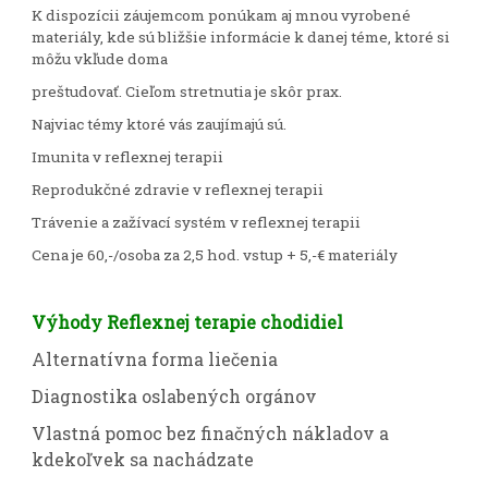
K dispozícii záujemcom ponúkam aj mnou vyrobené
materiály, kde sú bližšie informácie k danej téme, ktoré si
môžu vkľude doma
preštudovať. Cieľom stretnutia je skôr prax.
Najviac témy ktoré vás zaujímajú sú.
Imunita v reflexnej terapii
Reprodukčné zdravie v reflexnej terapii
Trávenie a zažívací systém v reflexnej terapii
Cena je 60,-/osoba za 2,5 hod. vstup + 5,-€ materiály
Výhody Reflexnej terapie chodidiel
Alternatívna forma liečenia
Diagnostika oslabených orgánov
Vlastná pomoc bez finačných nákladov a
kdekoľvek sa nachádzate