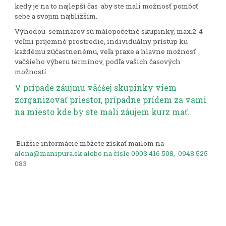
kedy je na to najlepší čas aby ste mali možnosť pomôcť
sebe a svojim najbližším.
Výhodou seminárov sú málopočetné skupinky, max.2-4
veľmi príjemné prostredie, individuálny prístup ku
každému zúčastnenému, veľa praxe a hlavne možnosť
vačšieho výberu termínov, podľa vašich časových
možností.
V prípade záujmu väčšej skupinky viem
zorganizovať priestor, prípadne prídem za vami
na miesto kde by ste mali záujem kurz mať.
Bližšie informácie môžete získať mailom na
alena@manipura.sk
alebo na čísle 0903 416 508, 0948 525
083