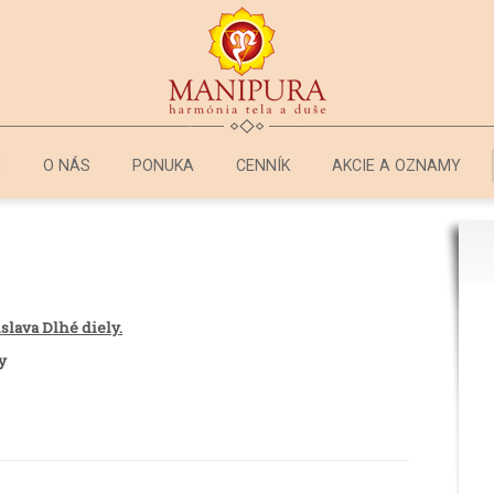
E
O NÁS
PONUKA
CENNÍK
AKCIE A OZNAMY
slava Dlhé diely.
y