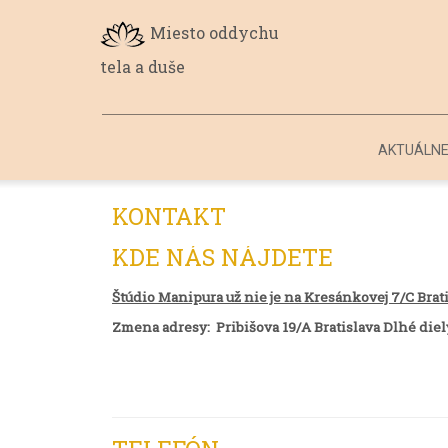
Miesto oddychu
tela a duše
AKTUÁLN
KONTAKT
KDE NÁS NÁJDETE
Štúdio Manipura už nie je na Kresánkovej 7/C Brati
Zmena adresy: Pribišova 19/A Bratislava Dlhé diel